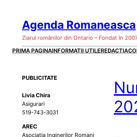
Skip
to
Agenda Romaneasca
content
Ziarul românilor din Ontario – Fondat în 200
PRIMA PAGINA
INFORMATII UTILE
REDACTIA
CO
PUBLICITATE
Num
Livia Chira
20
Asigurari
519-743-3031
AREC
Asociatia Inginerilor Romani