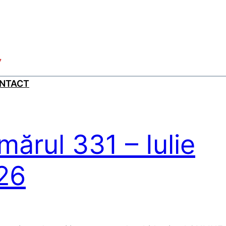
7
NTACT
ărul 331 – Iulie
26