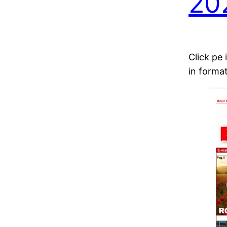
20
Click pe
in forma