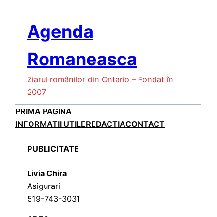
Skip
to
Agenda
content
Romaneasca
Ziarul românilor din Ontario – Fondat în
2007
PRIMA PAGINA
INFORMATII UTILE
REDACTIA
CONTACT
PUBLICITATE
Livia Chira
Asigurari
519-743-3031