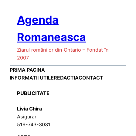
Skip
to
Agenda
content
Romaneasca
Ziarul românilor din Ontario – Fondat în
2007
PRIMA PAGINA
INFORMATII UTILE
REDACTIA
CONTACT
PUBLICITATE
Livia Chira
Asigurari
519-743-3031