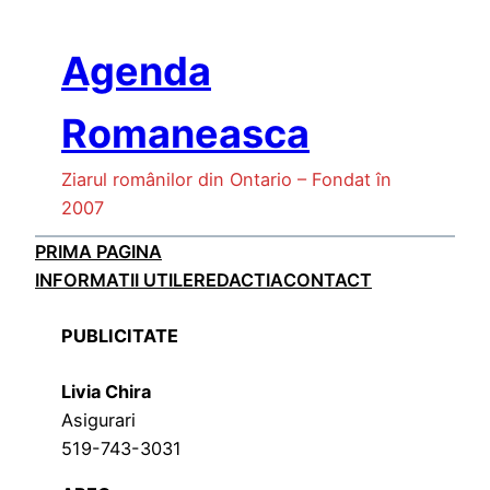
Skip
to
Agenda
content
Romaneasca
Ziarul românilor din Ontario – Fondat în
2007
PRIMA PAGINA
INFORMATII UTILE
REDACTIA
CONTACT
PUBLICITATE
Livia Chira
Asigurari
519-743-3031