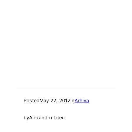
Posted
May 22, 2012
in
Arhiva
by
Alexandru Titeu