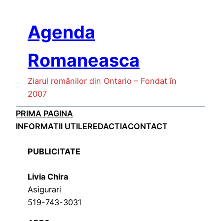
Skip
to
Agenda
content
Romaneasca
Ziarul românilor din Ontario – Fondat în
2007
PRIMA PAGINA
INFORMATII UTILE
REDACTIA
CONTACT
PUBLICITATE
Livia Chira
Asigurari
519-743-3031