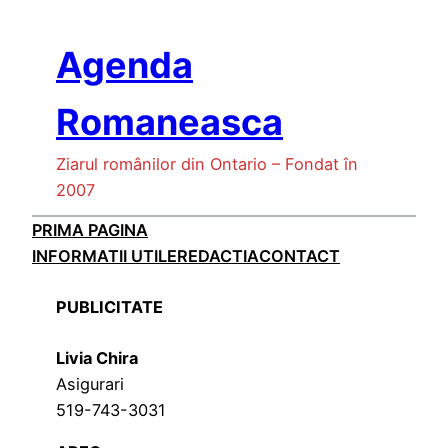
Skip
to
Agenda
content
Romaneasca
Ziarul românilor din Ontario – Fondat în
2007
PRIMA PAGINA
INFORMATII UTILE
REDACTIA
CONTACT
PUBLICITATE
Livia Chira
Asigurari
519-743-3031