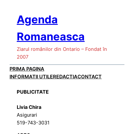
Skip
to
Agenda
content
Romaneasca
Ziarul românilor din Ontario – Fondat în
2007
PRIMA PAGINA
INFORMATII UTILE
REDACTIA
CONTACT
PUBLICITATE
Livia Chira
Asigurari
519-743-3031