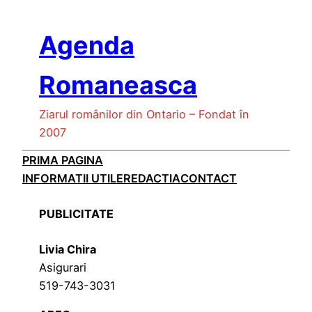
Skip
to
Agenda
content
Romaneasca
Ziarul românilor din Ontario – Fondat în
2007
PRIMA PAGINA
INFORMATII UTILE
REDACTIA
CONTACT
PUBLICITATE
Livia Chira
Asigurari
519-743-3031