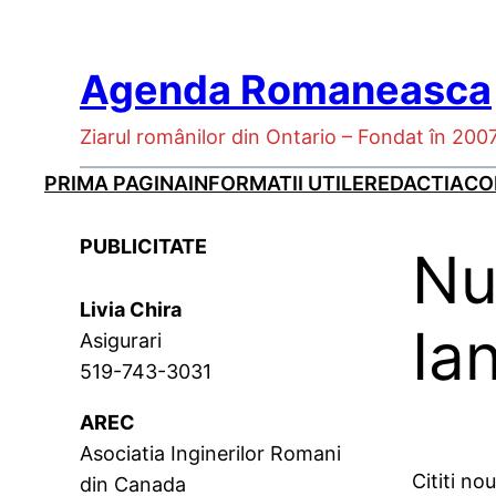
Skip
to
Agenda Romaneasca
content
Ziarul românilor din Ontario – Fondat în 200
PRIMA PAGINA
INFORMATII UTILE
REDACTIA
CO
PUBLICITATE
Nu
Livia Chira
Ia
Asigurari
519-743-3031
AREC
Asociatia Inginerilor Romani
Cititi no
din Canada