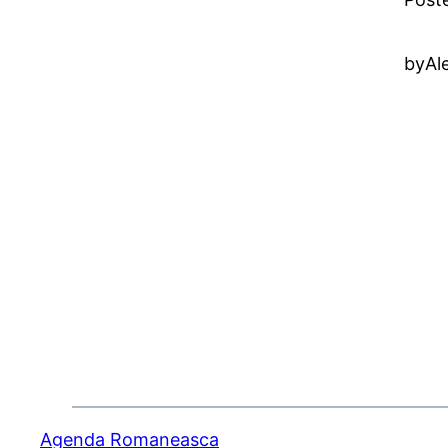
by
Al
Agenda Romaneasca