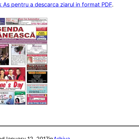
k As pentru a descarca ziarul in format PDF
.
ed
January 12, 2017
in
Arhiva