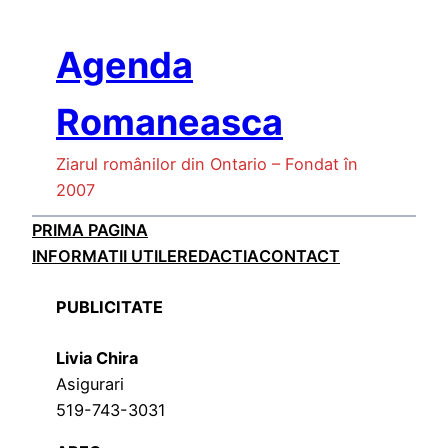
Skip
to
Agenda
content
Romaneasca
Ziarul românilor din Ontario – Fondat în
2007
PRIMA PAGINA
INFORMATII UTILE
REDACTIA
CONTACT
PUBLICITATE
Livia Chira
Asigurari
519-743-3031