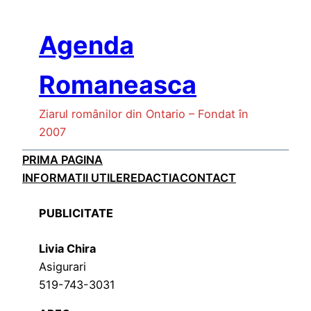
Skip
to
Agenda
content
Romaneasca
Ziarul românilor din Ontario – Fondat în
2007
PRIMA PAGINA
INFORMATII UTILE
REDACTIA
CONTACT
PUBLICITATE
Livia Chira
Asigurari
519-743-3031