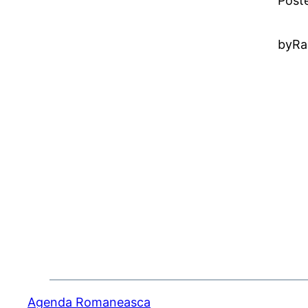
Post
by
Ra
Agenda Romaneasca