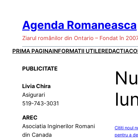
Skip
to
Agenda Romaneasca
content
Ziarul românilor din Ontario – Fondat în 200
PRIMA PAGINA
INFORMATII UTILE
REDACTIA
CO
PUBLICITATE
Nu
Livia Chira
Iu
Asigurari
519-743-3031
AREC
Asociatia Inginerilor Romani
Cititi noul 
din Canada
pentru a de