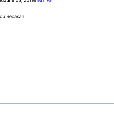
ed
June 28, 2019
in
Arhiva
du Secasan