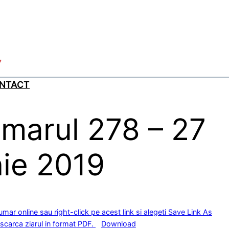
7
NTACT
marul 278 – 27
nie 2019
numar online sau right-click pe acest link si alegeti Save Link As
scarca ziarul in format PDF.
Download