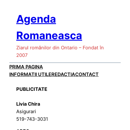
Skip
to
Agenda
content
Romaneasca
Ziarul românilor din Ontario – Fondat în
2007
PRIMA PAGINA
INFORMATII UTILE
REDACTIA
CONTACT
PUBLICITATE
Livia Chira
Asigurari
519-743-3031