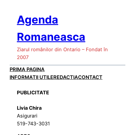
Skip
to
Agenda
content
Romaneasca
Ziarul românilor din Ontario – Fondat în
2007
PRIMA PAGINA
INFORMATII UTILE
REDACTIA
CONTACT
PUBLICITATE
Livia Chira
Asigurari
519-743-3031