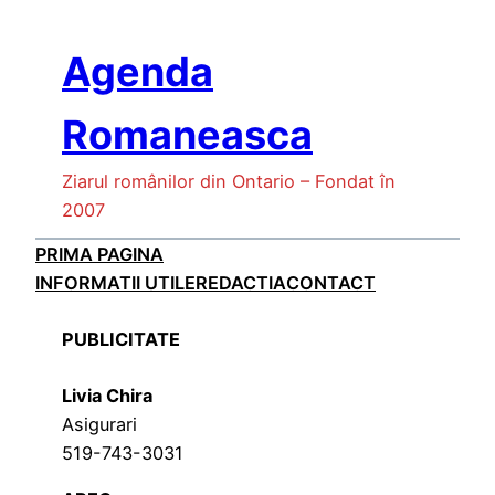
Skip
to
Agenda
content
Romaneasca
Ziarul românilor din Ontario – Fondat în
2007
PRIMA PAGINA
INFORMATII UTILE
REDACTIA
CONTACT
PUBLICITATE
Livia Chira
Asigurari
519-743-3031