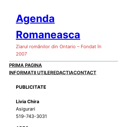
Skip
to
Agenda
content
Romaneasca
Ziarul românilor din Ontario – Fondat în
2007
PRIMA PAGINA
INFORMATII UTILE
REDACTIA
CONTACT
PUBLICITATE
Livia Chira
Asigurari
519-743-3031