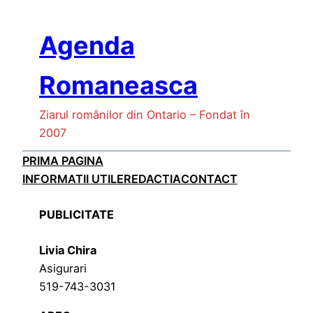
Skip
to
Agenda
content
Romaneasca
Ziarul românilor din Ontario – Fondat în
2007
PRIMA PAGINA
INFORMATII UTILE
REDACTIA
CONTACT
PUBLICITATE
Livia Chira
Asigurari
519-743-3031