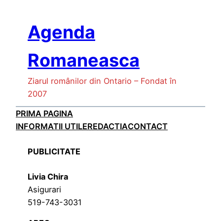
Skip
to
Agenda
content
Romaneasca
Ziarul românilor din Ontario – Fondat în
2007
PRIMA PAGINA
INFORMATII UTILE
REDACTIA
CONTACT
PUBLICITATE
Livia Chira
Asigurari
519-743-3031