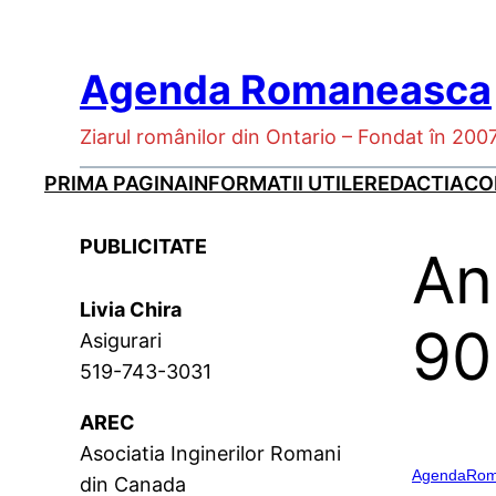
Skip
to
Agenda Romaneasca
content
Ziarul românilor din Ontario – Fondat în 200
PRIMA PAGINA
INFORMATII UTILE
REDACTIA
CO
PUBLICITATE
An
Livia Chira
90
Asigurari
519-743-3031
AREC
Asociatia Inginerilor Romani
AgendaRom
din Canada