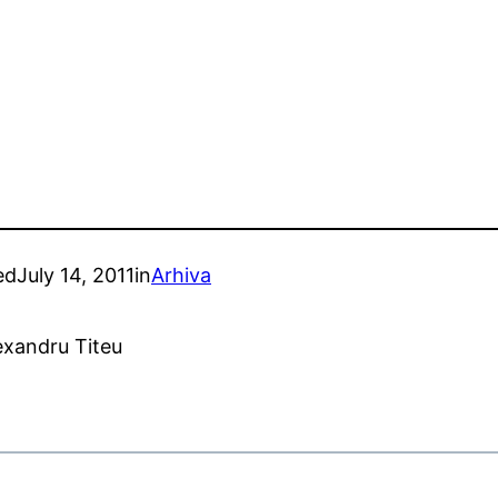
ed
July 14, 2011
in
Arhiva
exandru Titeu