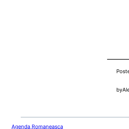
Post
by
Al
Agenda Romaneasca