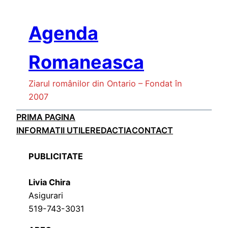
Skip
to
Agenda
content
Romaneasca
Ziarul românilor din Ontario – Fondat în
2007
PRIMA PAGINA
INFORMATII UTILE
REDACTIA
CONTACT
PUBLICITATE
Livia Chira
Asigurari
519-743-3031