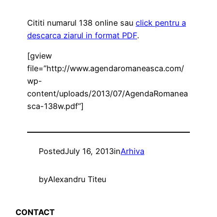
Cititi numarul 138 online sau
click pentru a
descarca ziarul in format PDF
.
[gview
file=”http://www.agendaromaneasca.com/
wp-
content/uploads/2013/07/AgendaRomanea
sca-138w.pdf”]
Posted
July 16, 2013
in
Arhiva
by
Alexandru Titeu
CONTACT