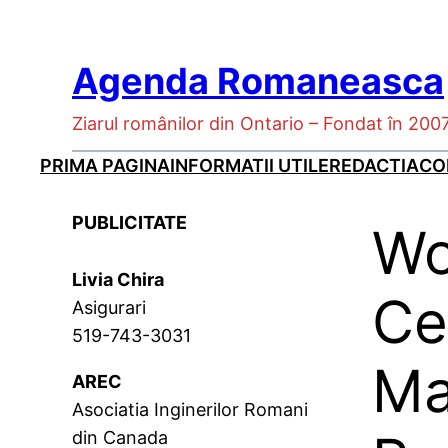
Skip
to
Agenda Romaneasca
content
Ziarul românilor din Ontario – Fondat în 200
PRIMA PAGINA
INFORMATII UTILE
REDACTIA
CO
PUBLICITATE
Wo
Livia Chira
Ce
Asigurari
519-743-3031
Ma
AREC
Asociatia Inginerilor Romani
din Canada