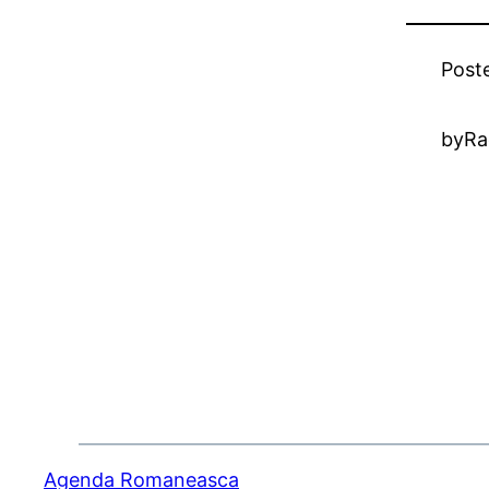
Post
by
Ra
Agenda Romaneasca