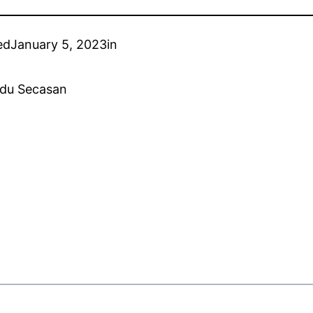
ed
January 5, 2023
in
du Secasan