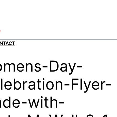
7
NTACT
mens-Day-
lebration-Flyer-
de-with-